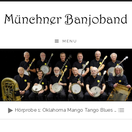
Skip
to
content
Münchner
MENU
Banjoband
Audio-
Hörprobe 1: Oklahoma Mango Tango Blues (Album Side By Side)
Player